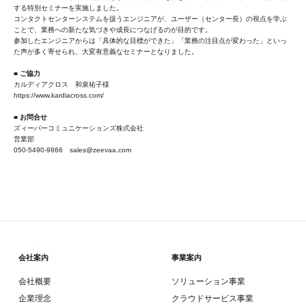
する特別セミナーを実施しました。
コンタクトセンターシステムを扱うエンジニアが、ユーザー（センター長）の視点を学ぶ
ことで、業務への新たな気づきや成長につなげるのが目的です。
参加したエンジニアからは「具体的な目標ができた」「業務の注目点が変わった」といっ
た声が多く寄せられ、大変有意義なセミナーとなりました。
■ ご協力
カルディアクロス 和泉祐子様
https://www.kardiacross.com/
■ お問合せ
ズィーバーコミュニケーションズ株式会社
営業部
050-5490-9866 sales@zeevaa.com
会社案内
事業案内
会社概要
ソリューション事業
企業理念
クラウドサービス事業