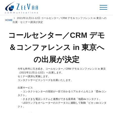
2021年11月11-12日 コールセンター／CRM デモ＆コンファレンス in 東京への
HOME
出展・セミナー講演が決定
コールセンター／CRM デモ
＆コンファレンス in 東京へ
の出展が決定
今年も昨年に引き続き、コールセンター／CRM デモ＆コンファレンス in 東京
（2021年11月11-12日）へ出展します。
セミナー講演も実施します。
コンタクトサービスシリーズを出展いたします。
出展サービス
・コンタクトセンターの現状が一目で分かるリアルタイムモニタ「壁deコン
タクト」
・さまざまな電話システムと連携ができる座席表「地図deコンタクト」
・LEDランプをオペレーターのステータスに連動して制御「ピカッdeコンタ
クト」