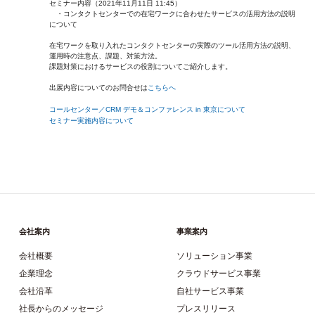
セミナー内容（2021年11月11日 11:45）
・コンタクトセンターでの在宅ワークに合わせたサービスの活用方法の説明
について
在宅ワークを取り入れたコンタクトセンターの実際のツール活用方法の説明、
運用時の注意点、課題、対策方法。
課題対策におけるサービスの役割についてご紹介します。
出展内容についてのお問合せは
こちらへ
コールセンター／CRM デモ＆コンファレンス in 東京について
セミナー実施内容について
会社案内
事業案内
会社概要
ソリューション事業
企業理念
クラウドサービス事業
会社沿革
自社サービス事業
社長からのメッセージ
プレスリリース